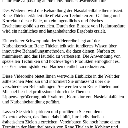
natürliche Anpassung an die individuelle Gesichtsstruktur.
Des Weiteren wird die Behandlung der Nasolabialfalte thematisiert.
Rene Thielen erläutert die effektiven Techniken zur Glättung und
Korrektur dieser Falte, um ein jugendliches und frisches
Erscheinungsbild zu erzielen. Durch den Einsatz von Hyaluronsäure
wird ein natürliches und langanhaltendes Ergebnis erzielt.
Ein weiterer Schwerpunkt der Videoreihe liegt auf der
Narbenkorrektur. Rene Thielen teilt sein fundiertes Wissen über
innovative Behandlungsmethoden, die dazu dienen, Narben zu
minimieren und das Hautbild zu verbessern. Die Anwendung von
speziellen Techniken und hochwertigen Produkten ermöglicht es,
das Erscheinungsbild von Narben deutlich zu reduzieren.
Diese Videoreihe bietet Ihnen wertvolle Einblicke in die Welt der
ästhetischen Medizin und informiert Sie umfassend über die
verschiedenen Behandlungen. Sie werden von Rene Thielen und
Michael Peschel professionell durch die Themen
Lippenvergrößerung mit Hyaluron, Korrektur von Nasiolabialfalten
und Narbenbehandlung geführt.
Lassen Sie sich inspirieren und profitieren Sie von dem
Expertenwissen, das Ihnen dabei hilft, Ihre individuellen
ästhetischen Ziele zu erreichen. Vereinbaren Sie noch heute einen
Termin in der Naturheilpraxis von Rene Thielen in Koblenz und